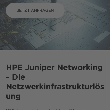
JETZT ANFRAGEN
JETZT ANFRAGEN
HPE Juniper Networking
- Die
Netzwerkinfrastrukturlös
ung