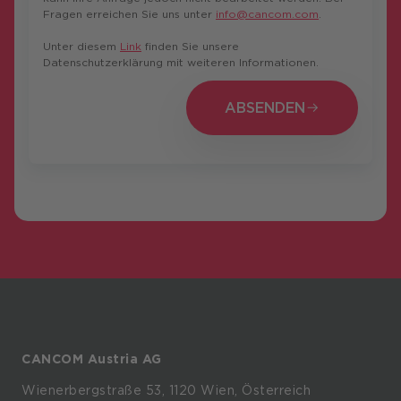
Fragen erreichen Sie uns unter
info@cancom.com
.
Unter diesem
Link
finden Sie unsere
Datenschutzerklärung mit weiteren Informationen.
ABSENDEN
ABSENDEN
CANCOM Austria AG
Wienerbergstraße
53,
1120
Wien,
Österreich