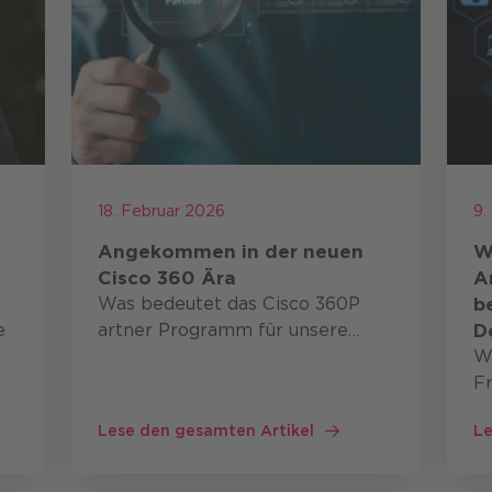
18. Februar 2026
9.
Angekommen in der neuen
W
Cisco 360 Ära
A
Was bedeutet das Cisco 360P
b
e
artner Programm für unsere
D
Kunden? Ab sofort bietet das
W
Cisco Partner Programm eine
F
neue Grundlage dafür, wie
lä
Lese den gesamten Artikel
Le
Partnerschaft bei Cisco definiert
F
,
wird. Es verbindet …
S
U