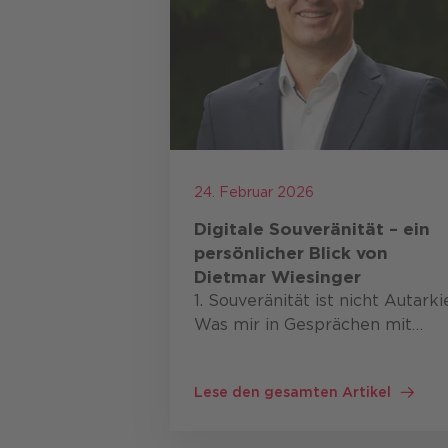
24. Februar 2026
Digitale Souveränität – ein
persönlicher Blick von
Dietmar Wiesinger
1. Souveränität ist nicht Autarki
Was mir in Gesprächen mit
vielen Führungskräften auffällt:
Viele verbinden mit digitaler
Lese den gesamten Artikel
Souveränität das Bild völliger
Unabhängigkeit – technologisch
o…