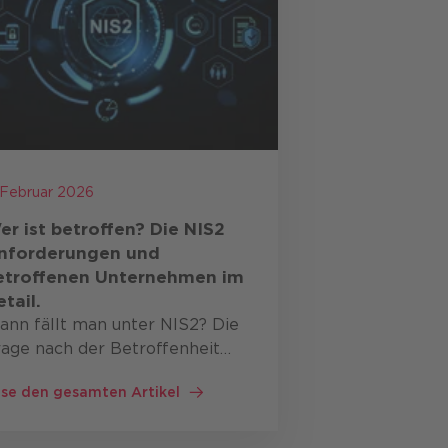
 Februar 2026
er ist betroffen? Die NIS2
nforderungen und
etroffenen Unternehmen im
etail.
ann fällt man unter NIS2? Die
rage nach der Betroffenheit
sst sich meist über zwei
se den gesamten Artikel
aktoren beantworten: den
ektor und die
nternehmensgröße.