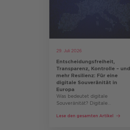
CANCOM Assistant
Cloud Applications
Collaboration
Datacenter Infrastruktur
IT Security
29. Juli 2026
Network Solutions
Entscheidungsfreiheit,
Quantum Communication In
Transparenz, Kontrolle – un
Private 5G
mehr Resilienz: Für eine
digitale Souveränität in
Europa
Was bedeutet digitale
Souveränität? Digitale
Souveränität beschreibt die
Lese den gesamten Artikel
Fähigkeit von Staaten,
Organisationen und