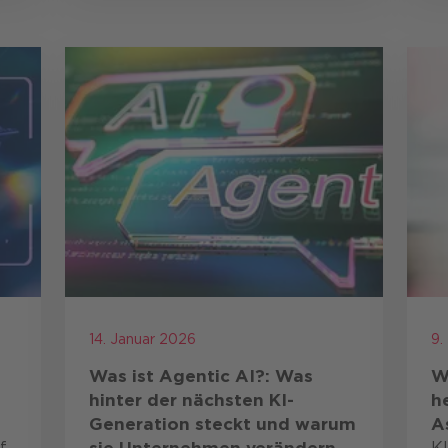
Gr
U
14. Januar 2026
9.
Was ist Agentic AI?: Was
W
hinter der nächsten KI-
h
Generation steckt und warum
A
f
KI