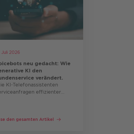
. Juli 2026
oicebots neu gedacht: Wie
enerative KI den
undenservice verändert.
ie KI-Telefonassistenten
rviceanfragen effizienter
teuern Immer wieder hört man,
ass Telefonie im Kundenservice
 Bedeutung verliert. Allerdings
se den gesamten Artikel
igt die Erfahrung aus Projekten
as …