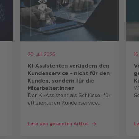
20. Juli 2026
16
KI-Assistenten verändern den
V
frastructure
d
Kundenservice – nicht für den
g
Kunden, sondern für die
K
Mitarbeiter:innen
W
Der KI-Assistent als Schlüssel für
Se
effizienteren Kundenservice
s
Mitarbeiter:innen im
d
Kundenservice arbeiten häufig
an
Lese den gesamten Artikel
Le
gleichzeitig mit: CRM-Systemen
ze
Wissensdatenbanken
d