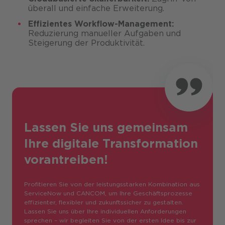
überall und einfache Erweiterung.
Effizientes Workflow-Management:
Reduzierung manueller Aufgaben und
Steigerung der Produktivität.
Lassen Sie uns gemeinsam
Ihre digitale Transformation
vorantreiben!
Profitieren Sie von der leistungsstarken Kombination aus
ServiceNow und CANCOM, um Ihre Geschäftsprozesse
effizienter, flexibler und zukunftssicher zu gestalten.
Lassen Sie uns über Ihre individuellen Anforderungen
sprechen – wir begleiten Sie von der ersten Idee bis zur