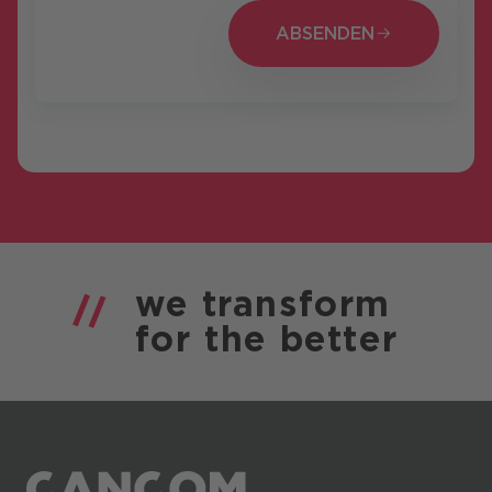
ABSENDEN
ABSENDEN
we
transform
for the
better