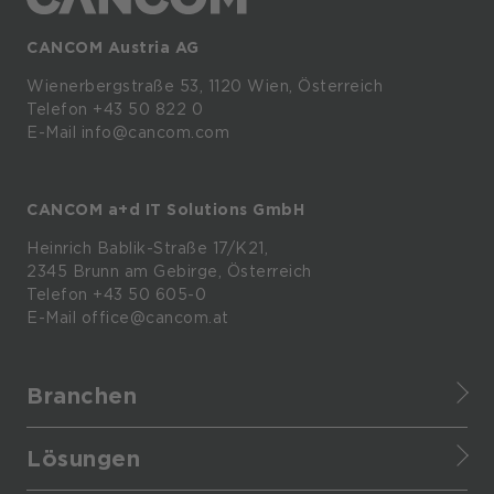
CANCOM Austria AG
Wienerbergstraße
53,
1120
Wien,
Österreich
Telefon +43 50 822 0
E-Mail info@cancom.com
CANCOM a+d IT Solutions GmbH
Heinrich
Bablik-Straße
17/K21,
2345
Brunn
am
Gebirge, Österreich
Telefon
+43 50 605-0
E-Mail
office@cancom.at
Branchen
Finance
Lösungen
Healthcare