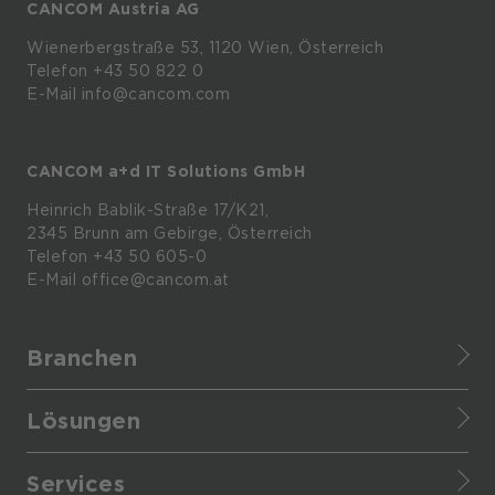
CANCOM Austria AG
Wienerbergstraße
53,
1120
Wien,
Österreich
Telefon +43 50 822 0
E-Mail info@cancom.com
CANCOM a+d IT Solutions GmbH
Heinrich
Bablik-Straße
17/K21,
2345
Brunn
am
Gebirge, Österreich
Telefon
+43 50 605-0
E-Mail
office@cancom.at
Branchen
Finance
Lösungen
Healthcare
CANCOM Assistant
Retail
Services