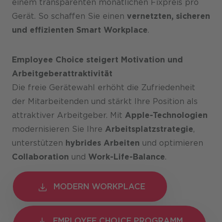
einem transparenten monatlichen Fixpreis pro
Gerät. So schaffen Sie einen
vernetzten, sicheren
und effizienten Smart Workplace
.
Employee Choice steigert Motivation und
Arbeitgeberattraktivität
Die freie Gerätewahl erhöht die Zufriedenheit
der Mitarbeitenden und stärkt Ihre Position als
attraktiver Arbeitgeber. Mit
Apple-Technologien
modernisieren Sie Ihre
Arbeitsplatzstrategie
,
unterstützen
hybrides Arbeiten
und optimieren
Collaboration
und
Work-Life-Balance
.
MODERN WORKPLACE
MODERN WORKPLACE
EMPLOYEE CHOICE PROGRAMM
EMPLOYEE CHOICE