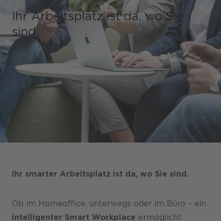
Ihr Arbeitsplatz ist da, wo Sie
sind.
Shops / Marketplace / Portale
Unternehmen
Referenzen
Presse
Events
Blog
Ihr smarter Arbeitsplatz ist da, wo Sie sind.
Podcast
Nachhaltigkeit CANCOM SE
Ob im Homeoffice, unterwegs oder im Büro – ein
Nachhaltigkeit CANCOM Austria
intelligenter Smart Workplace
ermöglicht