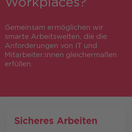
Workplaces?
Gemeinsam ermöglichen wir
smarte Arbeitswelten, ​die die
Anforderungen von IT und
Mitarbeiter:innen gleichermaßen
erfüllen.
Sicheres Arbeiten