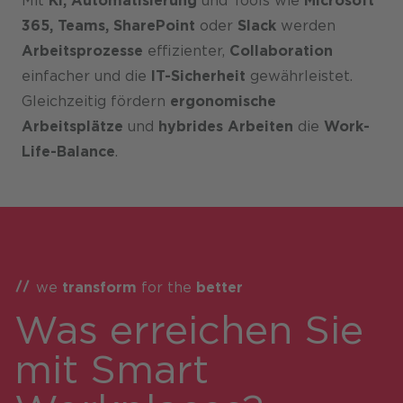
Mit
KI, Automatisierung
und Tools wie
Microsoft
365, Teams, SharePoint
oder
Slack
werden
Arbeitsprozesse
effizienter,
Collaboration
einfacher und die
IT-Sicherheit
gewährleistet.
Gleichzeitig fördern
ergonomische
Arbeitsplätze
und
hybrides Arbeiten
die
Work-
Life-Balance
.
we
transform
for the
better
​Was erreichen Sie
mit Smart