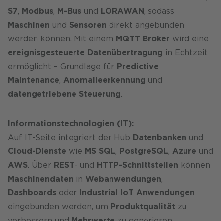
S7
,
Modbus
,
M-Bus
und
LORAWAN
, sodass
Maschinen
und
Sensoren
direkt angebunden
werden können. Mit einem
MQTT Broker
wird eine
ereignisgesteuerte Datenübertragung
in Echtzeit
ermöglicht – Grundlage für
Predictive
Maintenance
,
Anomalieerkennung
und
datengetriebene Steuerung
.
Informationstechnologien (IT):
Auf IT-Seite integriert der Hub
Datenbanken
und
Cloud-Dienste
wie
MS SQL
,
PostgreSQL
,
Azure
und
AWS
. Über
REST
- und
HTTP-Schnittstellen
können
Maschinendaten
in
Webanwendungen
,
Dashboards
oder
Industrial IoT Anwendungen
eingebunden werden, um
Produktqualität
zu
verbessern und
Mehrwerte
zu generieren.