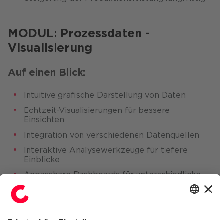
MODUL: Prozessdaten -
Visualisierung
Auf einen Blick:
Intuitive grafische Darstellung von Daten​
Echtzeit-Visualisierungen für bessere
Einsichten
Integration von verschiedenen Datenquellen
Interaktive Analysewerkzeuge für tiefere
Einblicke
Anpassbare Dashboards für unterschiedliche
Nutzer