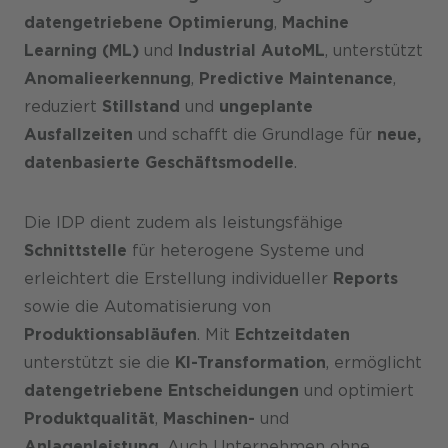
datengetriebene Optimierung
,
Machine
Learning (ML)
und
Industrial AutoML
, unterstützt
Anomalieerkennung
,
Predictive Maintenance
,
reduziert
Stillstand
und
ungeplante
Ausfallzeiten
und schafft die Grundlage für
neue,
datenbasierte Geschäftsmodelle
.
Die IDP dient zudem als leistungsfähige
Schnittstelle
für heterogene Systeme und
erleichtert die Erstellung individueller
Reports
sowie die Automatisierung von
Produktionsabläufen
. Mit
Echtzeitdaten
unterstützt sie die
KI-Transformation
, ermöglicht
datengetriebene Entscheidungen
und optimiert
Produktqualität
,
Maschinen-
und
Anlagenleistung
. Auch Unternehmen ohne