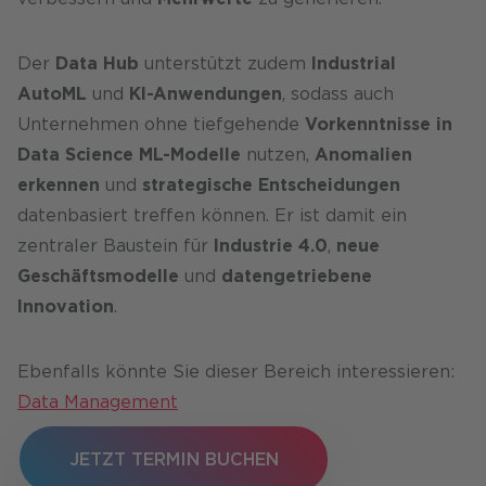
Der
Data Hub
unterstützt zudem
Industrial
AutoML
und
KI-Anwendungen
, sodass auch
Unternehmen ohne tiefgehende
Vorkenntnisse in
Data Science
ML-Modelle
nutzen,
Anomalien
erkennen
und
strategische Entscheidungen
datenbasiert treffen können. Er ist damit ein
zentraler Baustein für
Industrie 4.0
,
neue
Geschäftsmodelle
und
datengetriebene
Innovation
.
Ebenfalls könnte Sie dieser Bereich interessieren:
Data Management
JETZT TERMIN BUCHEN
JETZT TERMIN BUCHEN