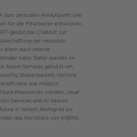
@RA zum zentralen Anlaufpunkt und
n für die Mitarbeiter entwickeln.
GPT-gestützter Chatbot zur
sbeschaffung der neuesten
r allem auch interne
nbinden kann. Dafür werden im
te Azure-Services genutzt um
curity, Skalierbarkeit, höchste
teneffizient wie möglich
u Azure-Ressourcen werden „neue“
AI-Services und AI Search
 Azure in hohem Reifegrad zur
bilden das Herzstück von KI@RA.