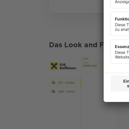
anzuzeige
widerrufe
Datenschu
Das Look and Feel auf