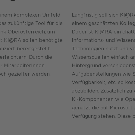
 einem komplexen Umfeld
Langfristig soll sich KI
as zukünftige Tool für die
einem geschätzten Kollege
ank Oberösterreich, um
Dabei ist KI@RA ein chat
it KI@RA sollen benötigte
Informations- und Wissen
iziert bereitgestellt
Technologien nutzt und vo
erleichtern. Durch die
Wissensquellen einfach a
er MitarbeiterInnen
Hintergrund verschiedens
ch gezielter werden.
Aufgabenstellungen wie Se
Verfügbarkeit, etc. so kos
abzubilden. Zusätzlich z
KI-Komponenten wie Open
genutzt die auf Microsoft
Verfügung stehen. Diese 