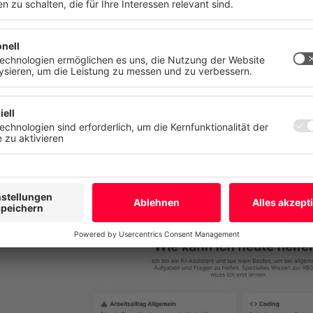
n. Ihre Einwilligung können Sie jederzeit mit Wirkung für die Zukunft
n oder ändern.
tz
Impressum
Mehr
Ablehnen
Alle akzepti
 Basis unseres Produktes "CANCOM A