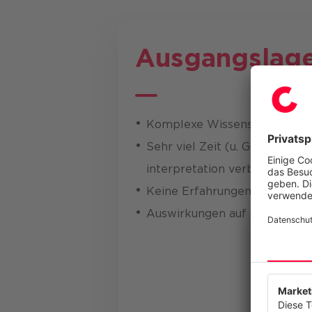
Ausgangslag
Komplexe Wissens- und Proze
Sehr viel Zeit (u. Geld) wird 
interpretation verbracht​
Keine Erfahrungen mit Genera
Auswirkungen auf das täglich
Wir resp
Diese Web
anzubiete