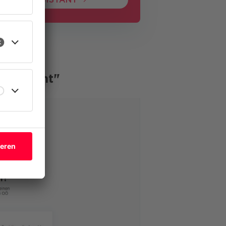
eren
ssistant"