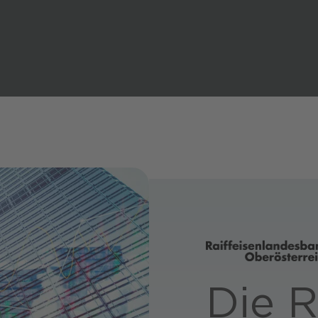
Community Platform
tigkeit CANCOM SE
Softwarelizenzen
ervice
tigkeit CANCOM Austria
Private 5G
ve KI mit Microsoft
Die R