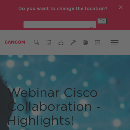
Do you want to change the location?
Global (English)
Ticket Einmeldung
Österreich
Hardware Reparatur
Deutschland
Webinar Cisco
Czech Republic (čeština)
Collaboration -
Romania (Română)
Global (English)
Highlights!