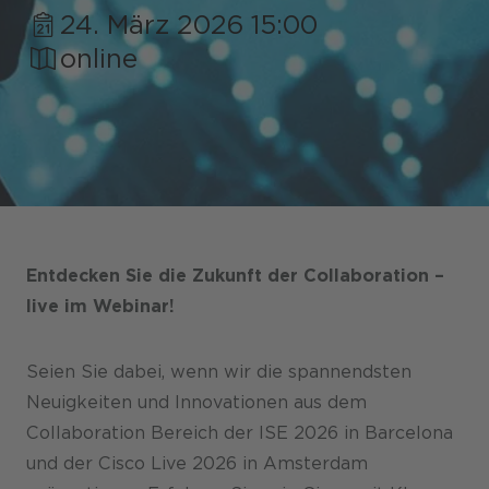
24. März 2026 15:00
online
Shops / Marketplace / Portale
Unternehmen
Referenzen
Presse
Entdecken Sie die Zukunft der Collaboration –
Events
live im Webinar!
Blog
Seien Sie dabei, wenn wir die spannendsten
Podcast
Neuigkeiten und Innovationen aus dem
Collaboration Bereich der ISE 2026 in Barcelona
Nachhaltigkeit CANCOM SE
und der Cisco Live 2026 in Amsterdam
Nachhaltigkeit CANCOM Austria