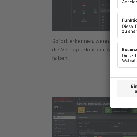
anzuzeige
widerrufe
Datenschu
Sofort erkennen, wenn Internetausf
die Verfügbarkeit der Applikation
haben.