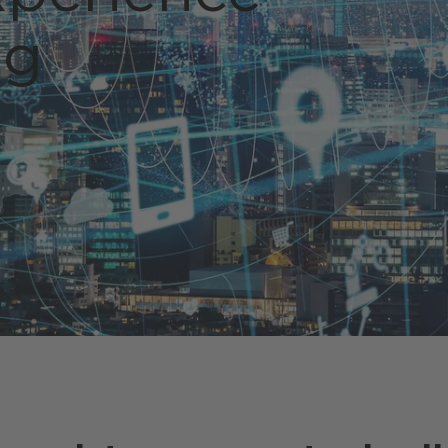
Community Platform
tigkeit CANCOM SE
Softwarelizenzen
ng
ervice
tigkeit CANCOM Austria
Private 5G
ve KI mit Microsoft