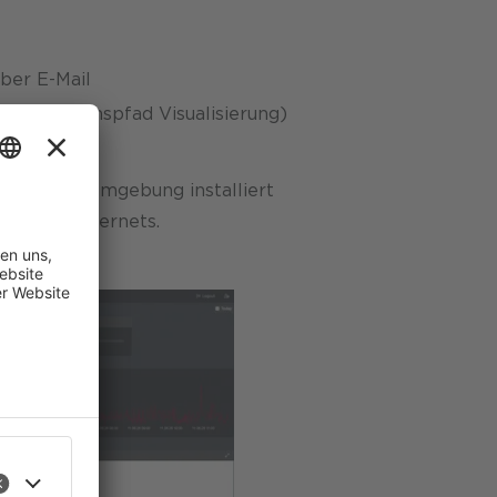
ber E-Mail
munikationspfad Visualisierung)
 der Kundenumgebung installiert
rks und Internets.
ste