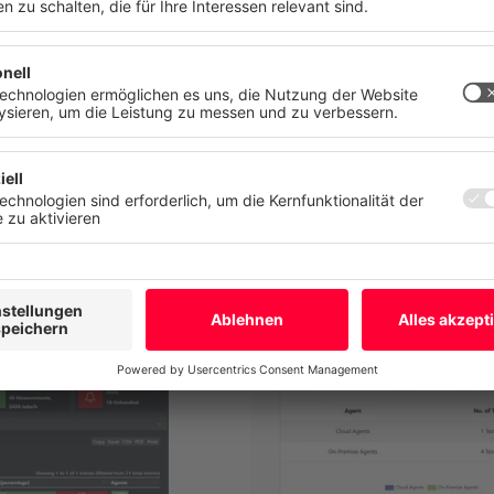
n. Ihre Einwilligung können Sie jederzeit mit Wirkung für die Zukunft
n oder ändern.
tz
Impressum
Mehr
Ablehnen
Alle akzepti
älle Einfluss auf
Die Cloud-basierte Plattfo
en und Services
einzigartigen Blick auf die 
Kund:innen und Belegschaft