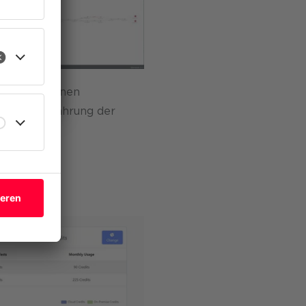
eren
rm bietet einen
digitale Erfahrung der
.