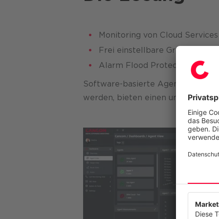
Monitoring von Cloud Services 
Frei einstellbare Grenzwerte
Alarm Flood Protection
Software-basierte Agenten, die übe
werden, bieten einen umfassenden 
Wir resp
Diese Web
anzubiete