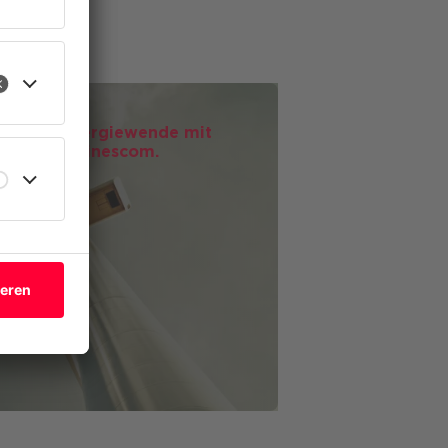
eren
ividuelle Energiewende mit
von K-Businescom.
gement