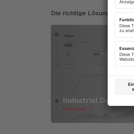
anzuzeige
widerrufe
Die richtige Lösung für ih
Datenschu
Industrial Data Pla
Mehr lesen