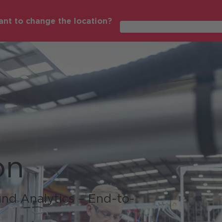
nt to change the location?
Global (English)
on
nd Analytics – End-to-