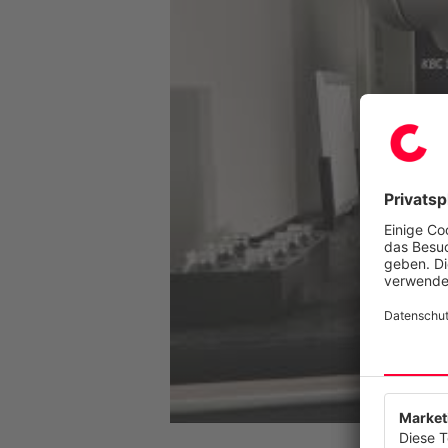
Wir resp
Diese Web
anzubiete