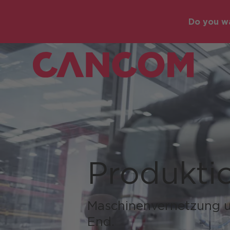
Do you wa
Produkti
Maschinenvernetzung u
End.