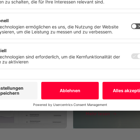
n. Ihre Einwilligung können Sie jederzeit mit Wirkung für die Zukunft
n oder ändern.
r Produktionsunternehmen:
tz
Impressum
Mehr
Ablehnen
Alle akzepti
Starten Sie Ihre ind
Energiemanagement 
ttform
Energiemana
Mehr lesen