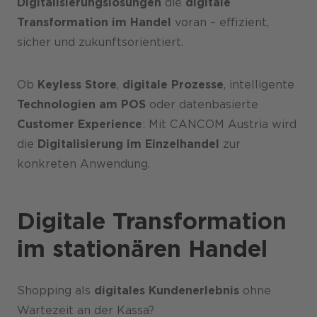
Digitalisierungs­lösungen
die
digitale
Karriere
Transformation im Handel
voran – effizient,
sicher und zukunftsorientiert.
Ob
Keyless Store
,
digitale Prozesse
, intelligente
Technologien am POS
oder datenbasierte
Customer Experience
: Mit CANCOM Austria wird
die
Digitalisierung im Einzelhandel
zur
konkreten Anwendung.
Digitale Transformation
im stationären Handel
Shopping als
digitales Kundenerlebnis
ohne
Wartezeit an der Kassa?