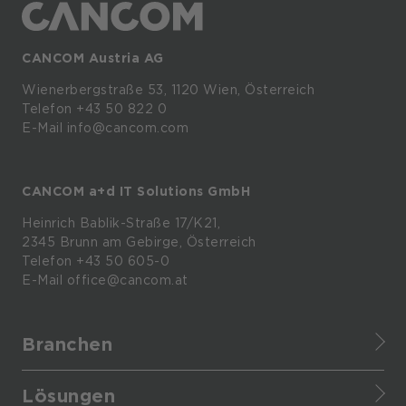
CANCOM Austria AG
Wienerbergstraße
53,
1120
Wien,
Österreich
Telefon +43 50 822 0
E-Mail info@cancom.com
CANCOM a+d IT Solutions GmbH
Heinrich
Bablik-Straße
17/K21,
2345
Brunn
am
Gebirge, Österreich
Telefon
+43 50 605-0
E-Mail
office@cancom.at
Branchen
Finance
Lösungen
Healthcare