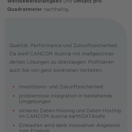
Wettbewerbsfähigkeit
und
Umsatz pro
Quadratmeter
nachhaltig.
Qualität, Perfor­mance und Zukunfts­sicherheit:
Da weiß CANCOM Austria mit maß­geschnei­
derten Lösun­gen zu über­zeugen. Profi­tieren
auch Sie von ganz konkreten Vorteilen:
Investitions- und Zukunfts­sicherheit
problem­lose Inte­gration in beste­hende
Umgebungen
sicheres Daten-Housing und Daten-Hosting
im CANCOM Austria earthDATAsafe
Einkaufen wird dank inno­vativer Angebote
zum Erlebnis