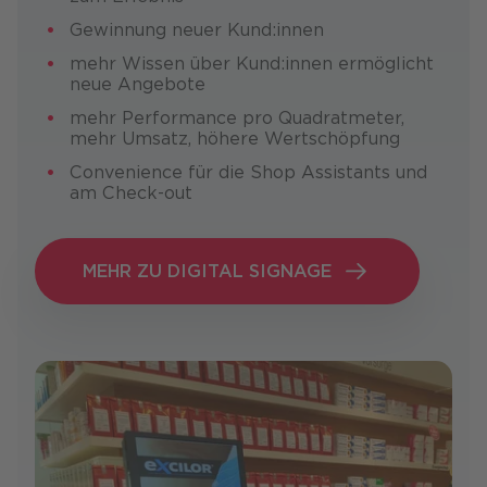
Gewin­nung neuer Kun­d:innen
mehr Wissen über Kun­d:innen ermög­licht
neue Angebote
mehr Perfor­mance pro Quadrat­meter,
mehr Umsatz, höhere Wert­schöpfung
Con­venience für die Shop Assistants und
am Check-out
MEHR ZU DIGITAL SIGNAGE
MEHR ZU DIGITAL SIGNAGE