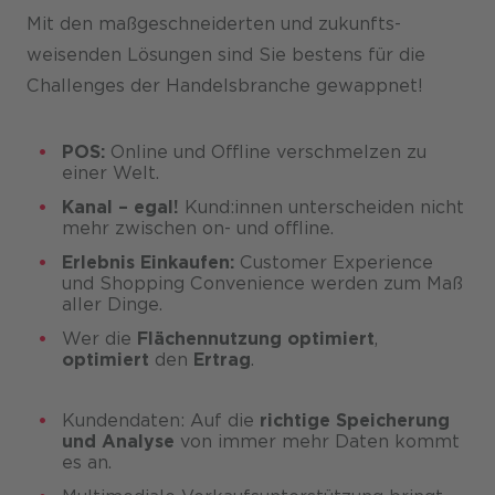
Mit den maß­geschnei­derten und zukunfts­
weisenden Lösun­gen sind Sie bestens für die
Challen­ges der Handels­branche gewappnet!
POS:
Online und Offline verschmelzen zu
einer Welt.
Kanal – egal!
Kund:innen unter­scheiden nicht
mehr zwischen on- und offline.
Erlebnis Einkaufen:
Customer Experience
und Shopping Conve­nience werden zum Maß
aller Dinge.
Wer die
Flächen
nutzung optimiert
,
optimiert
den
Ertrag
.
Kunden­daten: Auf die
richtige Speiche
rung
und Analyse
von immer mehr Daten kommt
es an.