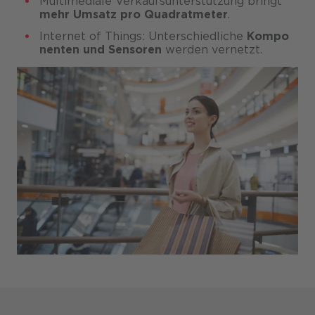
Multimediale Verkaufs­unter­stützung bringt
mehr Um
satz pro Quadrat
meter
.
Internet of Things: Unter­schied­liche
Kompo
nenten und Senso
ren
werden vernetzt.