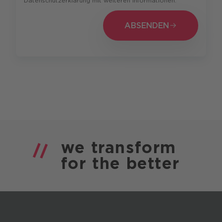
Datenschutzerklärung mit weiteren Informationen.
ABSENDEN
ABSENDEN
we
transform
for the
better