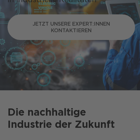
JETZT UNSERE EXPERT:INNEN
JETZT UNSERE EXPERT:INNEN
KONTAKTIEREN
KONTAKTIEREN
Shops / Marketplace / Portale
Unternehmen
Referenzen
Presse
Events
Blog
Die nachhaltige
Podcast
Industrie der Zukunft
Nachhaltigkeit CANCOM SE
Nachhaltigkeit CANCOM Austria