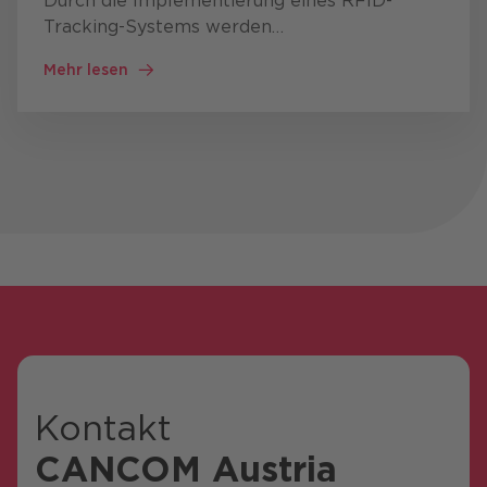
Durch die Implementierung eines RFID-
Tracking-Systems werden
Herausforderungen in der Produktion
Mehr lesen
gemeistert, die Effizienz gesteigert und die
Transparenz im Werkzeugmanagement
verbessert.
Kontakt
CANCOM Austria