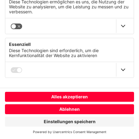
Wir respektieren Ihre Privatsphäre
Diese Website verwendet Cookies und ähnliche
Technologien, um unsere Dienste anzubieten, stetig zu
verbessern und Werbung entsprechend Ihrer Interessen
anzuzeigen. Ihre Einwilligung können Sie jederzeit mit
Wirkung für die Zukunft widerrufen oder ändern.
we
transform
Datenschutz
Impressum
for the
better
Mehr
Ablehnen
Alle akzeptieren