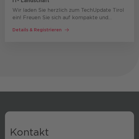
IT- Landschaft
Wir laden Sie herzlich zum TechUpdate Tirol
ein! Freuen Sie sich auf kompakte und
praxisnahe Einblicke in aktuelle IT-Lösungen
Details & Registrieren
und Services - von Virtual Desktops und
Lizenzmanagement über …
Kontakt