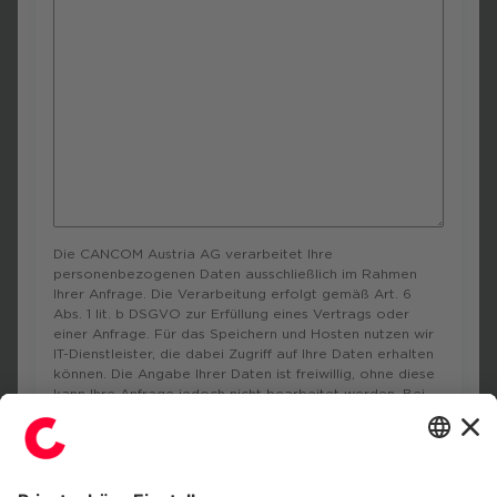
Die CANCOM Austria AG verarbeitet Ihre
personenbezogenen Daten ausschließlich im Rahmen
Ihrer Anfrage. Die Verarbeitung erfolgt gemäß Art. 6
Abs. 1 lit. b DSGVO zur Erfüllung eines Vertrags oder
einer Anfrage. Für das Speichern und Hosten nutzen wir
IT-Dienstleister, die dabei Zugriff auf Ihre Daten erhalten
können. Die Angabe Ihrer Daten ist freiwillig, ohne diese
kann Ihre Anfrage jedoch nicht bearbeitet werden. Bei
Fragen erreichen Sie uns unter
info@cancom.com
.
Unter diesem
Link
finden Sie unsere
Datenschutzerklärung mit weiteren Informationen.