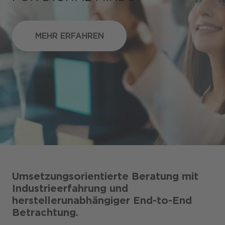
MEHR ERFAHREN
MEHR ERFAHREN
Shops / Marketplace / Portale
Unternehmen
Referenzen
Presse
Events
Blog
Umsetzungsorientierte Beratung mit
Podcast
Industrieerfahrung und
herstellerunabhängiger ​End-to-End
Nachhaltigkeit CANCOM SE
Betrachtung.​
Nachhaltigkeit CANCOM Austria