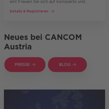
ein! Freuen Sie sich auf kompakte und
praxisnahe Einblicke in aktuelle IT-Lösungen
Details & Registrieren
und Services - von Virtual Desktops und
Lizenzmanagement über …
Neues bei
CANCOM
Austria
PRESSE
PRESSE
BLOG
BLOG