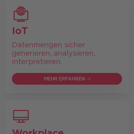
IoT
Datenmengen sicher
generieren, analysieren,
interpretieren.
MEHR ERFAHREN
MEHR ERFAHREN
Workplace