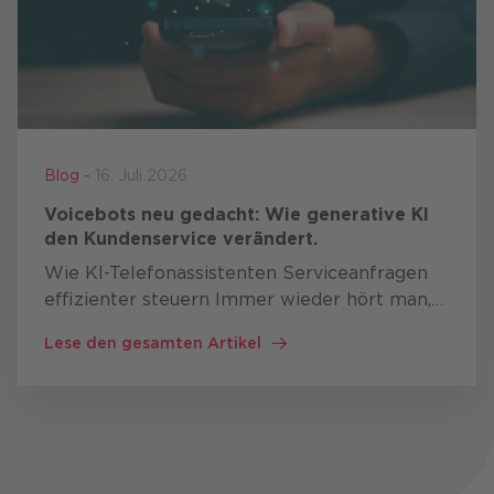
Blog -
16. Juli 2026
Voicebots neu gedacht: Wie generative KI
den Kundenservice verändert.
Wie KI-Telefonassistenten Serviceanfragen
effizienter steuern Immer wieder hört man,
dass Telefonie im Kundenservice an
Lese den gesamten Artikel
Bedeutung verliert. Allerdings zeigt die
Erfahrung aus Projekten das …