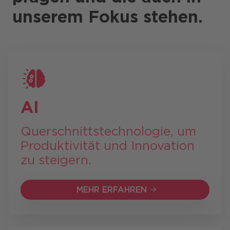
unserem Fokus stehen.
AI
Querschnitts­technologie, um
Produktivität und Innovation
zu steigern.
MEHR ERFAHREN
MEHR ERFAHREN