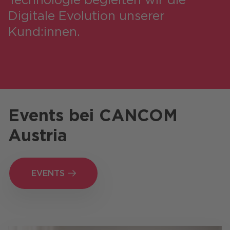
Digitale Evolution unserer
Kund:innen.
Events bei
CANCOM
Austria
EVENTS
EVENTS