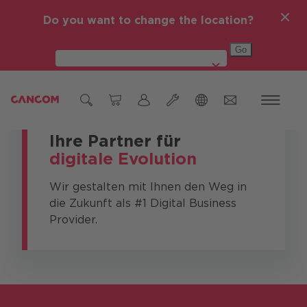
Do you want to change the location?
Global (English)
CANCOM in Österreich
Ihre Partner für
digitale Evolution
Ticket Einmeldung
Österreich
Hardware Reparatur
Deutschland
Wir gestalten mit Ihnen den Weg in
die Zukunft als #1 Digital Business
Czech Republic (čeština)
Provider.
Romania (Română)
Global (English)