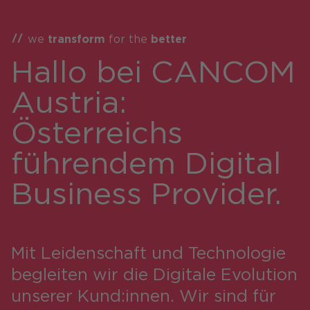
we
transform
for the
better
Hallo bei CANCOM
Shops / Marketplace / Portale
Austria:
Unternehmen
Österreichs
Referenzen
führendem Digital
Presse
Business Provider.
Events
Blog
Podcast
Mit Leidenschaft und Technologie
begleiten wir die Digitale Evolution
Nachhaltigkeit CANCOM SE
unserer Kund:innen. Wir sind für
Nachhaltigkeit CANCOM Austria