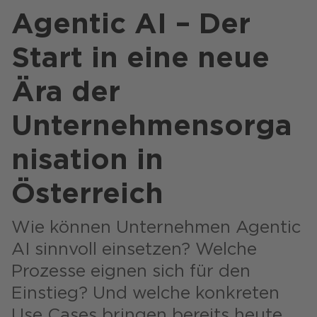
Agentic AI – Der
Start in eine neue
Ära der
Shops / Marketplace / Portale
Unternehmen
Unternehmensorga
Referenzen
nisation in
Presse
Österreich
Events
Wie können Unternehmen Agentic
Blog
AI sinnvoll einsetzen? Welche
Podcast
Prozesse eignen sich für den
Nachhaltigkeit CANCOM SE
Einstieg? Und welche konkreten
Nachhaltigkeit CANCOM Austria
Use Cases bringen bereits heute