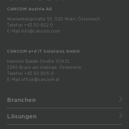
CANCOM Austria AG
Wienerbergstraße
53,
1120
Wien,
Österreich
Telefon +43 50 822 0
E-Mail info@cancom.com
CANCOM a+d IT Solutions GmbH
Heinrich
Bablik-Straße
17/K21,
2345
Brunn
am
Gebirge, Österreich
Telefon
+43 50 605-0
E-Mail
office@cancom.at
Branchen
Finance
Lösungen
Healthcare
CANCOM Assistant
Retail