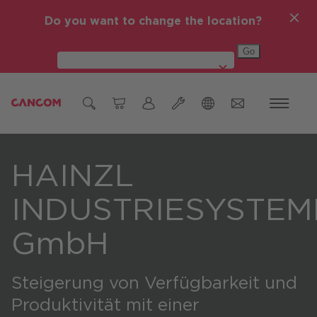
Do you want to change the location?
Global (English)
HAINZL
Ticket Einmeldung
Österreich
Hardware Reparatur
Deutschland
INDUSTRIESYSTEM
Czech Republic (čeština)
GmbH
Romania (Română)
Global (English)
Steigerung von Verfügbarkeit und
Produktivität mit einer