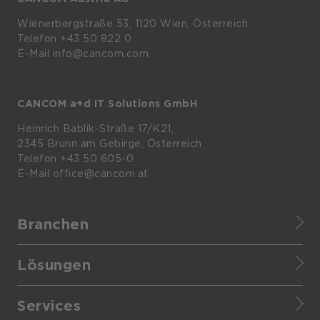
Wienerbergstraße
53,
1120
Wien,
Österreich
Telefon +43 50 822 0
E-Mail info@cancom.com
CANCOM a+d IT Solutions GmbH
Heinrich
Bablik-Straße
17/K21,
2345
Brunn
am
Gebirge, Österreich
Telefon
+43 50 605-0
E-Mail
office@cancom.at
Branchen
Finance
Lösungen
Healthcare
CANCOM Assistant
Retail
Services
Cloud Data Platform
Manufacturing