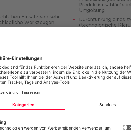
Produktionsabläufe in
Umgebung
chlichen Einsatz von sehr
Durchführung eines z
schiedliche Werkzeugen
(technologische Kläru
ch Werkzeugen aufgrund
Technologieauswahl u
Tags unter erschwert
Umgebung, Ex-Bereic
der Werkzeuge werden
nte Wartung hierdurch
Konzept zur Befestig
Werkzeugen, Aufbau d
Erweiterung, Einbindu
, die auch in
Produktionssystem u
uverlässig funktioniert
Implementierung des 
eindeutigen Identifiz
Druckwalzen)
Ausrüstung von Werkze
usfällen und Ausschuss
von RFID-Lesegeräten
sowie an Wasch- und 
 im Produktionsprozess
ektieren Ihre Privatsphäre
Integration in beste
f weitere Standorte und
site verwendet Cookies und ähnliche Technologien, um unsere Dien
PI-System) über OPC-
n, stetig zu verbessern und Werbung entsprechend Ihrer Interessen