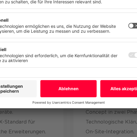
n. Ihre Einwilligung können Sie jederzeit mit Wirkung für die Zukunft
n oder ändern.
tz
Impressum
Mehr
Ablehnen
Alle akzepti
nologien
Methoden
FID-Tags und RFID-
Durchführung eines 
eräte.
Concept in zwei Pha
-Standard für
Technologische Klär
che Erweiterungen.
On-Site-Integration.