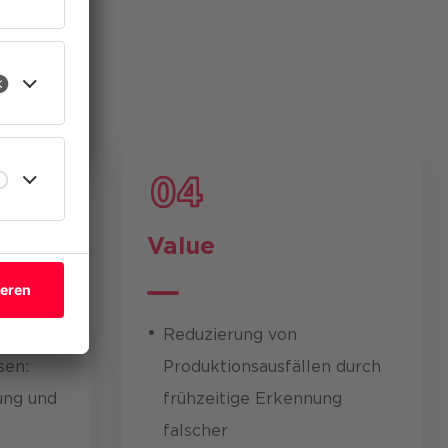
eren
Value
Proof of
Reduzierung von
sen:
Produktionsausfällen durch
ung und
frühzeitige Erkennung
falscher