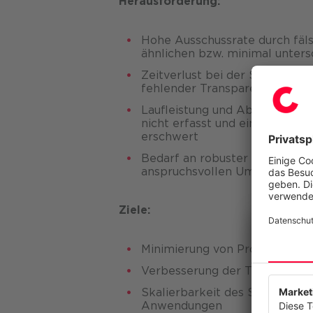
Herausforderung:
Hohe Ausschussrate durch fäls
ähnlichen bzw. minimal unter
Zeitverlust bei der Suche na
fehlender Transparenz
Laufleistung und Abnutzung 
nicht erfasst und eine effizie
erschwert
Bedarf an robuster Technologie
anspruchsvollen Umgebungen z
Ziele:
Minimierung von Produktionsa
Verbesserung der Transparenz
Wir resp
Skalierbarkeit des Systems au
Diese Web
anzubiete
Anwendungen