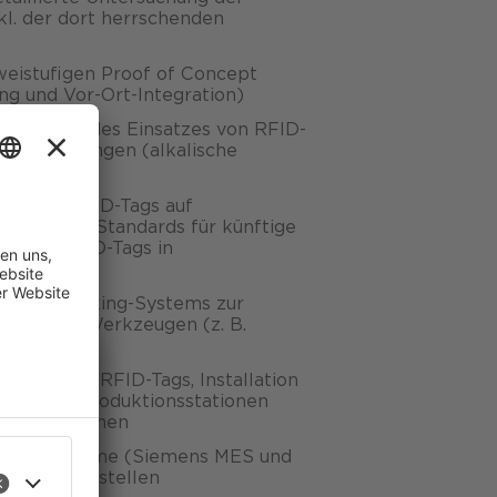
kl. der dort herrschenden
weistufigen Proof of Concept
ng und Vor-Ort-Integration)
nd prüfen des Einsatzes von RFID-
en Bedingungen (alkalische
h)
ung von RFID-Tags auf
es Omlox-Standards für künftige
ng der RFID-Tags in
nd MES
RFID-Tracking-Systems zur
ierung von Werkzeugen (z. B.
ugen mit RFID-Tags, Installation
 an fünf Produktionsstationen
Lagerstationen
hende Systeme (Siemens MES und
ste
UA-Schnittstellen