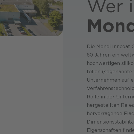
Wer i
Mond
Die Mondi Inncoat 
60 Jahren ein welt
hochwertigen silik
folien (sogenannten
Unternehmen auf ei
Verfahrenstechnolo
Rolle in der Untern
hergestellten Rele
hervorragende Flac
Dimensionsstabilitä
Eigenschaften find