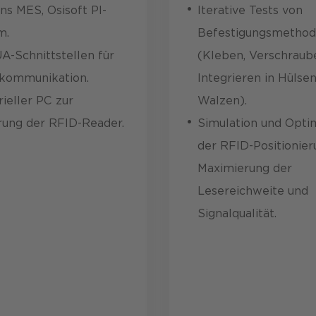
s MES, Osisoft PI-
Iterative Tests von
m.
Befestigungsmetho
-Schnittstellen für
(Kleben, Verschraub
kommunikation.
Integrieren in Hülse
rieller PC zur
Walzen).
rung der RFID-Reader.
Simulation und Opti
der RFID-Positionier
Maximierung der
Lesereichweite und
Signalqualität.