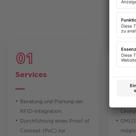
anzuzeige
widerrufe
Datenschu
Services
Tech
Beratung und Planung der
UHF-R
RFID-Integration.
Leseg
Durchführung eines Proof of
OMLOX
Concept (PoC) zur
mögli