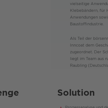
vielseitige Anwendu
Klebebändern, für 
Anwendungen sowie 
Baustoffindustrie.
Als Teil der börsen
Inncoat dem Geschä
zugeordnet. Der Sc
liegt im Team aus 
Raubling (Deutschl
enge
Solution
Prozessanalyse und de