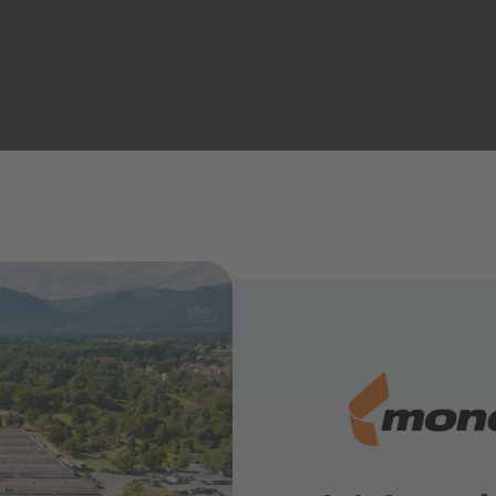
Community Platform
tigkeit CANCOM SE
Softwarelizenzen
ervice
tigkeit CANCOM Austria
Private 5G
ve KI mit Microsoft