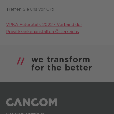
Karriere
Treffen Sie uns vor Ort!
VPKA Futuretalk 2022 - Verband der
Privatkrankenanstalten Österreichs
we
transform
for the
better
CANCOM Austria AG