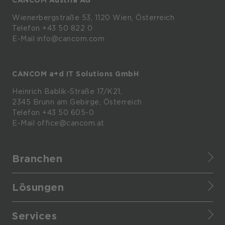
Wienerbergstraße
53,
1120
Wien,
Österreich
Telefon +43 50 822 0
E-Mail info@cancom.com
CANCOM a+d IT Solutions GmbH
Heinrich
Bablik-Straße
17/K21,
2345
Brunn
am
Gebirge, Österreich
Telefon
+43 50 605-0
E-Mail
office@cancom.at
Branchen
Finance
Lösungen
Healthcare
CANCOM Assistant
Retail
Services
Cloud Data Platform
Manufacturing