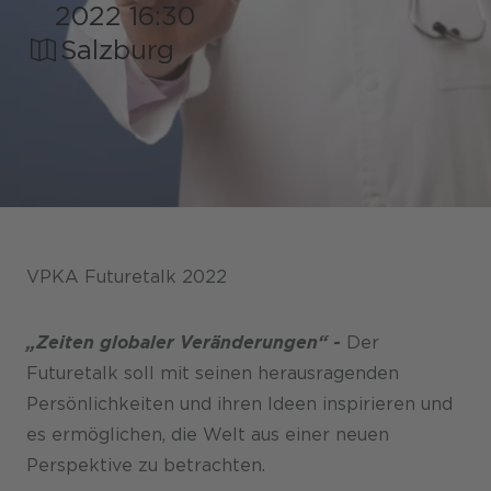
2022 16:30
Salzburg
Shops / Marketplace / Portale
Unternehmen
Referenzen
Presse
VPKA Futuretalk 2022
Events
„Zeiten globaler Veränderungen“ -
Der
Blog
Futuretalk soll mit seinen herausragenden
Podcast
Persönlichkeiten und ihren Ideen inspirieren und
es ermöglichen, die Welt aus einer neuen
Nachhaltigkeit CANCOM SE
Perspektive zu betrachten.
Nachhaltigkeit CANCOM Austria