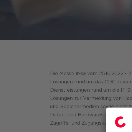
Energy 
Tourism
Nachhal
FinOps S
Nachhal
Generati
Karriere
Copilot
Die Messe it-sa vom 25.10.2022 - 2
Lösungen rund um das CDC zeigen. 
Dienstleistungen rund um die IT-
Lösungen zur Vermeidung von Hacke
und Speichermedien sowie nicht z
Daten- und Hardwaresicherung, Int
Zugriffs- und Zugangskontrollen s