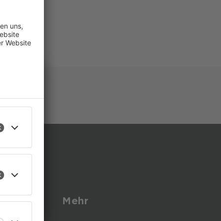
365.de)
tter
ste
eren
s
Mehr