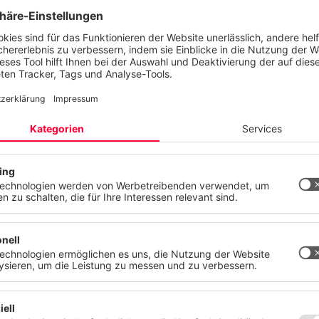
anzjährige Dialogplattform der IT-Security Branche (itsa
we
transform
for the
be
ektieren Ihre Privatsphäre
site verwendet Cookies und ähnliche Technologien, um unsere Dien
n, stetig zu verbessern und Werbung entsprechend Ihrer Interessen
n. Ihre Einwilligung können Sie jederzeit mit Wirkung für die Zukunft
n oder ändern.
tz
Impressum
Mehr
Ablehnen
Alle akzepti
chen
Lösungen
Service