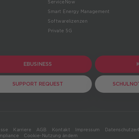
ServiceNow
Smart Energy Management
Softwarelizenzen
Private 5G
EBUSINESS
EBUSINESS
K
SUPPORT REQUEST
SUPPORT REQUEST
SCHULNO
SCHULNO
esse
Karriere
AGB
Kontakt
Impressum
Datenschutzer
mpliance
Cookie-Nutzung ändern