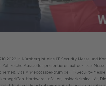
Community Platform
tigkeit CANCOM SE
Softwarelizenzen
ervice
tigkeit CANCOM Austria
Private 5G
ve KI mit Microsoft
7.10.2022 in Nürnberg ist eine IT-Security Messe und Kon
Zahlreiche Aussteller präsentieren auf der it-sa Mess
Sicherheit. Das Angebotsspektrum der IT-Security-Mess
rangriffen, Hardwareausfällen, Insiderkriminalität, Di
uletzt Einbruchdiebstahl ganzer Rechnersysteme. Aber
ernet- und Netzwerk-Sicherheit, Prüfung und Zertifizie
ind Angebote auf der IT-Sicherheitsfachmesse zu finden