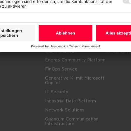
e
CANCOM Assistant
Service Por
are
Cloud Data Platform
Managed Se
Cloud Applications
Support Se
turing
Collaboration
Enterprise 
ise
Datacenter Infrastruktur
Consulting 
r
Digital Signage
IT-Consulti
Energy Community Platform
m
FinOps Service
Generative KI mit Microsoft
Copilot
IT Security
Industrial Data Platform
Network Solutions
Quantum Communication
Infrastructure