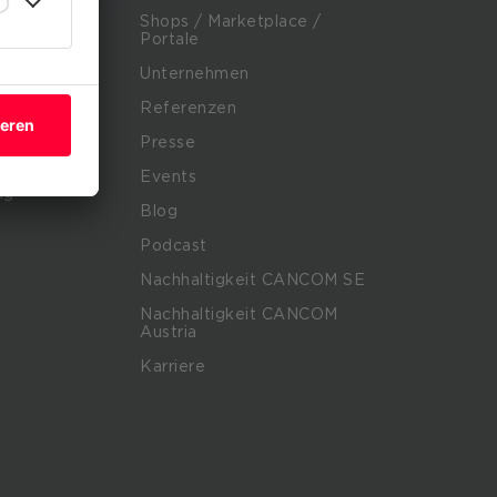
tfolio
Shops / Marketplace /
Portale
rvices
Unternehmen
rvices
Referenzen
IT-Services
Presse
Services
Events
ng
Blog
Podcast
Nachhaltigkeit CANCOM SE
Nachhaltigkeit CANCOM
Austria
Karriere