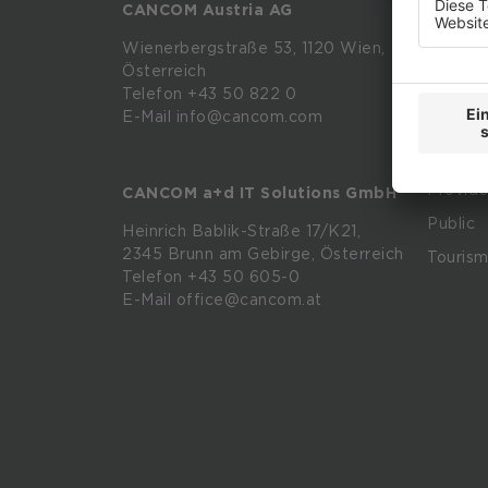
CANCOM Austria AG
Financ
Wienerbergstraße
53,
1120
Wien,
Healthc
Österreich
Retail
Telefon +43 50 822 0
E-Mail info@cancom.com
Manufac
Enterpr
Provide
CANCOM a+d IT Solutions GmbH
Public
Heinrich
Bablik-Straße
17/K21,
2345
Brunn
am
Gebirge, Österreich
Touris
Telefon
+43 50 605-0
E-Mail
office@cancom.at