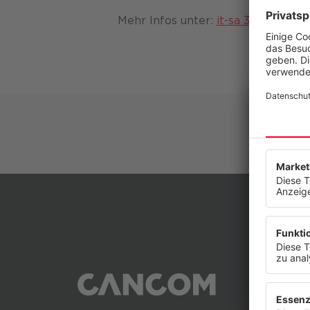
Mehr Infos unter:
it-sa 365 I Die g
Wir resp
Diese Web
anzubiete
anzuzeige
widerrufe
Datenschu
Bran