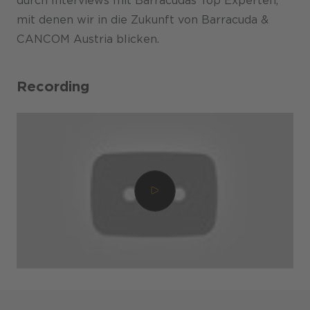
durch Interviews mit Barracudas Top Experten,
mit denen wir in die Zukunft von Barracuda &
Karriere
CANCOM Austria blicken.
Recording