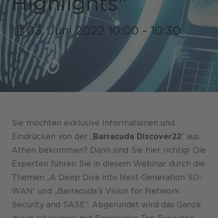
Highlights"
03. Juni 2022 10:00 - 10:30
Shops / Marketplace / Portale
Unternehmen
Referenzen
Presse
Sie möchten exklusive Informationen und
Events
Eindrücken von der „
Barracuda Discover22
“ aus
Athen bekommen? Dann sind Sie hier richtig! Die
Blog
Experten führen Sie in diesem Webinar durch die
Podcast
Themen „A Deep Dive into Next-Generation SD-
WAN“ und „Barracuda’s Vision for Network
Nachhaltigkeit CANCOM SE
Security and SASE“. Abgerundet wird das Ganze
Nachhaltigkeit CANCOM Austria