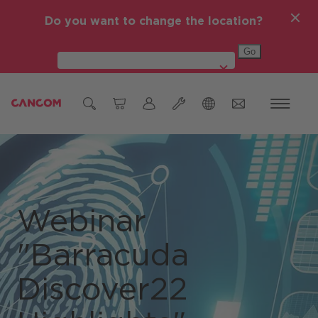
Do you want to change the location?
Global (English)
Ticket Einmeldung
Österreich
Hardware Reparatur
Deutschland
Webinar
Czech Republic (čeština)
"Barracuda
Romania (Română)
Discover22
Global (English)