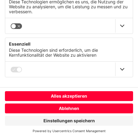
© CANCOM Austria AG 2021 - 2026
Presse
Karriere
AGB
Wir respektieren Ihre Privatsphäre
Kontakt
Diese Website verwendet Cookies und ähnliche
Impressum
Technologien, um unsere Dienste anzubieten, stetig zu
verbessern und Werbung entsprechend Ihrer Interessen
Datenschutzerklärung
anzuzeigen. Ihre Einwilligung können Sie jederzeit mit
Wirkung für die Zukunft widerrufen oder ändern.
Nutzungsbedingungen
Compliance
Datenschutz
Impressum
Cookie-Nutzung ändern
Mehr
Österreich
Ablehnen
Alle akzeptieren