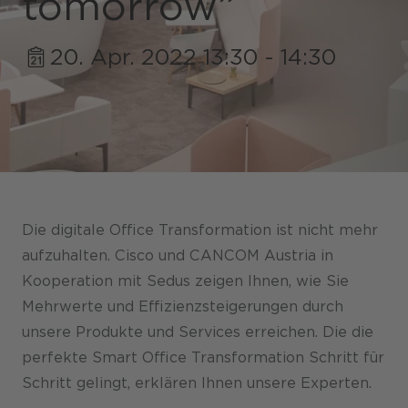
tomorrow”
20. Apr. 2022 13:30 - 14:30
Shops / Marketplace / Portale
Unternehmen
Referenzen
Presse
Die digitale Office Transformation ist nicht mehr
Events
aufzuhalten. Cisco und CANCOM Austria in
Kooperation mit Sedus zeigen Ihnen, wie Sie
Blog
Mehrwerte und Effizienzsteigerungen durch
Podcast
unsere Produkte und Services erreichen. Die die
perfekte Smart Office Transformation Schritt für
Nachhaltigkeit CANCOM SE
Schritt gelingt, erklären Ihnen unsere Experten.
Nachhaltigkeit CANCOM Austria