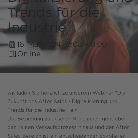
Trends für die
Industrie
Shops / Marketplace / Portale
16. Mai 2024 10:00 - 11:00
Unternehmen
Online
Referenzen
Presse
Events
wir laden Sie herzlich zu unserem Webinar "Die
Blog
Zukunft des After Sales - Digitalisierung und
Trends für die Industrie " ein.
Podcast
Die Beziehung zu unseren Kund:innen geht über
Nachhaltigkeit CANCOM SE
den reinen Verkaufsprozess hinaus und der After
Nachhaltigkeit CANCOM Austria
Sales Bereich ist ein entscheidender Eckpfeiler