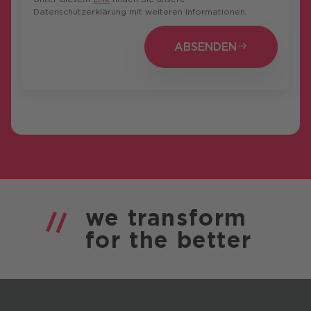
Datenschutzerklärung mit weiteren Informationen.
ABSENDEN
ABSENDEN
we
transform
for the
better