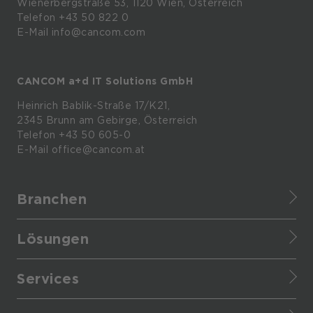
Wienerbergstraße
53,
1120
Wien,
Österreich
Telefon +43 50 822 0
E-Mail info@cancom.com
CANCOM a+d IT Solutions GmbH
Heinrich
Bablik-Straße
17/K21,
2345
Brunn
am
Gebirge, Österreich
Telefon
+43 50 605-0
E-Mail
office@cancom.at
Branchen
Finance
Lösungen
Healthcare
CANCOM Assistant
Retail
Services
Cloud Data Platform
Manufacturing
Service Portfolio
Cloud Applications
Enterprise