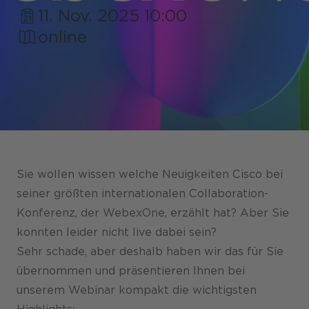
11. Nov. 2025 10:00
online
Shops / Marketplace / Portale
Unternehmen
Referenzen
Presse
Sie wollen wissen welche Neuigkeiten Cisco bei
Events
seiner größten internationalen Collaboration-
Konferenz, der WebexOne, erzählt hat? Aber Sie
Blog
konnten leider nicht live dabei sein?
Podcast
Sehr schade, aber deshalb haben wir das für Sie
übernommen und präsentieren Ihnen bei
Nachhaltigkeit CANCOM SE
unserem Webinar kompakt die wichtigsten
Nachhaltigkeit CANCOM Austria