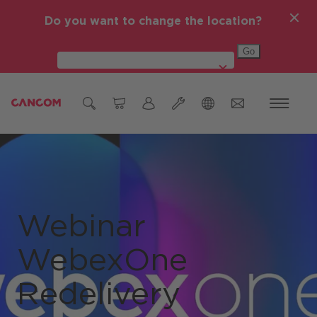
Do you want to change the location?
Global (English)
Ticket Einmeldung
Österreich
Hardware Reparatur
Deutschland
Webinar
Czech Republic (čeština)
WebexOne
Romania (Română)
Global (English)
Redelivery