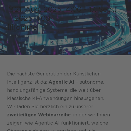
21. Aug. 2025 14:00 - 17. Sept.
2025 11:00
online
Shops / Marketplace / Portale
Unternehmen
Referenzen
Presse
Die nächste Generation der Künstlichen
Events
Intelligenz ist da:
Agentic AI
– autonome,
handlungsfähige Systeme, die weit über
Blog
klassische KI-Anwendungen hinausgehen.
Podcast
Wir laden Sie herzlich ein zu unserer
zweiteiligen Webinarreihe
, in der wir Ihnen
Nachhaltigkeit CANCOM SE
zeigen, wie Agentic AI funktioniert, welche
Nachhaltigkeit CANCOM Austria