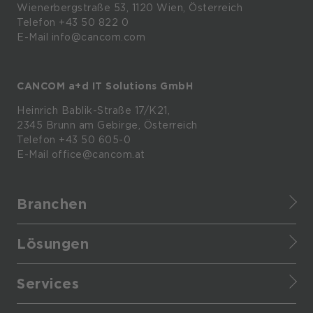
Wienerbergstraße
53,
1120
Wien,
Österreich
Telefon +43 50 822 0
E-Mail info@cancom.com
CANCOM a+d IT Solutions GmbH
Heinrich
Bablik-Straße
17/K21,
2345
Brunn
am
Gebirge, Österreich
Telefon
+43 50 605-0
E-Mail
office@cancom.at
Branchen
Finance
Lösungen
Healthcare
CANCOM Assistant
Retail
Services
Cloud Data Platform
Manufacturing
Service Portfolio
Cloud Applications