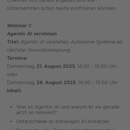
Chancen sich daraus ergeben und wie
Unternehmen schon heute profitieren können.
Karriere
Webinar 1:
Agentic AI verstehen
Titel:
Agentic AI verstehen: Autonome Systeme als
nächster Innovationssprung
Termine:
Donnerstag,
21. August 2025
, 14:00 – 15:00 Uhr
oder
Donnerstag,
28. August 2025
, 14:00 – 15:00 Uhr
Inhalt:
Was ist Agentic AI und warum ist sie gerade
jetzt so relevant?
Unterschiede zu bisherigen KI-Ansätzen