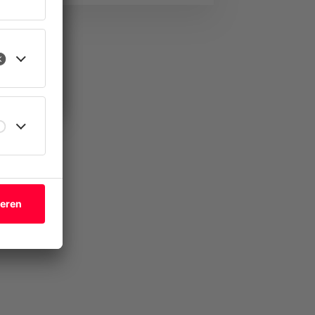
Services GmbH den
le
Bereich Managed Services
in der CANCOM Austria
Gruppe. In dieser Funktion
ort
wird Roman Oberauer …
eren