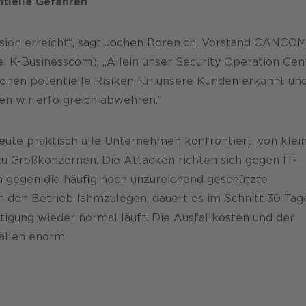
ntielle Gefahren
sion erreicht“, sagt Jochen Borenich, Vorstand CANCO
 K-Businesscom). „Allein unser Security Operation Cen
lionen potentielle Risiken für unsere Kunden erkannt un
en wir erfolgreich abwehren.“
heute praktisch alle Unternehmen konfrontiert, von klei
zu Großkonzernen. Die Attacken richten sich gegen IT-
h gegen die häufig noch unzureichend geschützte
n den Betrieb lahmzulegen, dauert es im Schnitt 30 Tag
rtigung wieder normal läuft. Die Ausfallkosten und der
ällen enorm.