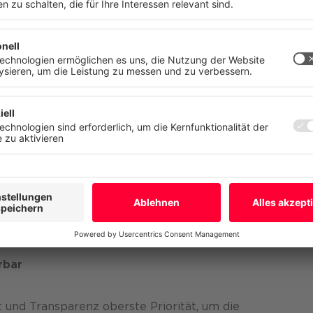
cherheitsumgebung betreiben die Experten eine zentra
n. Ihre Einwilligung können Sie jederzeit mit Wirkung für die Zukunft
n oder ändern.
: Die globale Netzwerkumgebung von Red Bull wird
nnte IT-Assets überprüft und auf bekannte Software-IT-
tz
Impressum
ung unbekannter Geräte im Netzwerk wird Red Bull sof
Mehr
Ablehnen
Alle akzepti
hlungen. Oberstes Ziel ist, potentielle Gefahren
 nachzuverfolgen bis sie unschädlich gemacht sind.
t einsatzbereit
tehen unsere Mitarbeiter an sieben Tagen in der Woche
h. „Unsere Aufgabe ist es, Cyberattacken präventiv zu
n so gering wie möglich zu halten.“
rbar
t und Transparenz oberste Priorität, um die