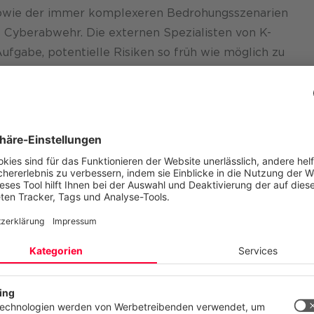
owie der immer komplexeren Bedrohungsszenarien
 Cyberabwehr. Die externen Spezialisten von K-
fgabe, potentielle Risiken so früh wie möglich zu
n im Vorfeld zu bannen. Anders als der klassischen Ha
 spezialisierten IT-Profis, den Betrügern „auf Augenhöh
Einsatz künstlicher Intelligenz.
on K-Businesscom
a setzt auf die Expertise von K-Businesscom. Der
reibt eine ganzheitliche Sicherheitsstrategie und legt
gefährdete Bereiche. Diesen Baustein liefert das
 dem Cyber Defense Center von K-Businesscom. Dabei
ektieren Ihre Privatsphäre
urity Operation Center in Europa.
site verwendet Cookies und ähnliche Technologien, um unsere Dien
n, stetig zu verbessern und Werbung entsprechend Ihrer Interessen