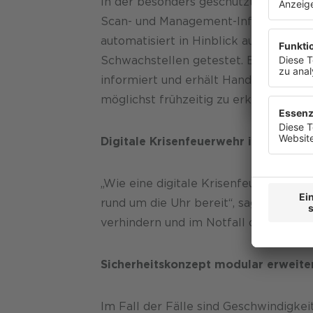
In der besonders geschützten Hochsi
anzuzeige
widerrufe
Scan- und Management-Infrastruktur
automatisiert in Hinblick auf unbeka
Datenschu
Schwachstellen getestet. Bei Erkenn
informiert und erhält Handlungsempfe
möglichst frühzeitig zu erkennen und
Digitale Krisenfeuerwehr ist jederzei
„Wie eine digitale Krisenfeuerwehr s
rund um die Uhr bereit“, sagt Borenic
verhindern und im Notfall den Schade
Sicherheitskonzept modular erweite
Im Fall der Fälle sind Geschwindigkei