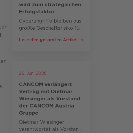
wird zum strategischen
Erfolgsfaktor
M
Cyberangriffe bleiben das
ter
größte Geschäftsrisiko für
d
Unternehmen weltweit.
Lese den gesamten Artikel
Gleichzeitig verändern
Artificial Intelligence (AI,
Künstliche Intelligenz, KI),
nen
geopolitische Spannungen
und neue …
26. Juni 2026
CANCOM verlängert
e,
Vertrag mit Dietmar
Wiesinger als Vorstand
der CANCOM Austria
Gruppe
Dietmar Wiesinger
verantwortet als Vorstand