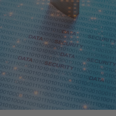
Community Platform
tigkeit CANCOM SE
Softwarelizenzen
ervice
tigkeit CANCOM Austria
Private 5G
ve KI mit Microsoft