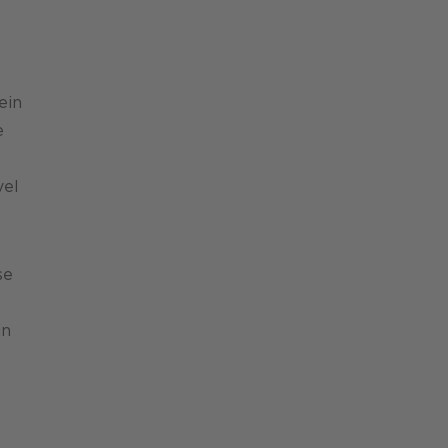
ein
e
vel
se
in