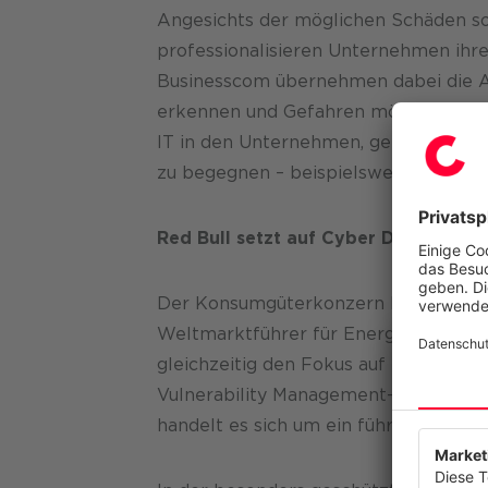
Angesichts der möglichen Schäden s
professionalisieren Unternehmen ihre
Businesscom übernehmen dabei die Au
erkennen und Gefahren möglichst scho
IT in den Unternehmen, gelingt es den
zu begegnen – beispielsweise mit dem 
Red Bull setzt auf Cyber Defense v
Der Konsumgüterkonzern Red Bull etw
Weltmarktführer für Energy Drinks bet
gleichzeitig den Fokus auf besonders 
Vulnerability Management-Modul aus
Wir resp
handelt es sich um ein führendes Sec
Diese Web
anzubiete