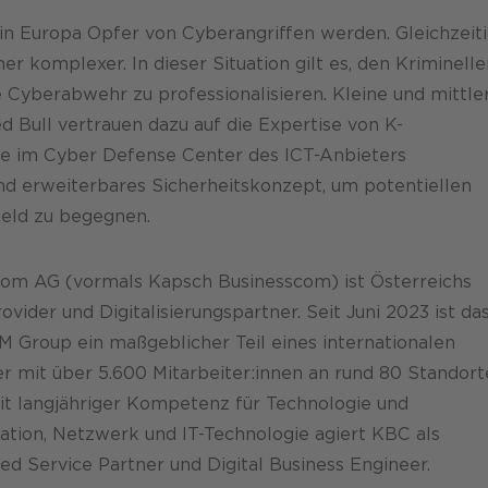
in Europa Opfer von Cyberangriffen werden. Gleichzeit
 komplexer. In dieser Situation gilt es, den Kriminelle
Cyberabwehr zu professionalisieren. Kleine und mittle
Bull vertrauen dazu auf die Expertise von K-
e im Cyber Defense Center des ICT-Anbieters
nd erweiterbares Sicherheitskonzept, um potentiellen
feld zu begegnen.
om AG (vormals Kapsch Businesscom) ist Österreichs
vider und Digitalisierungspartner. Seit Juni 2023 ist da
roup ein maßgeblicher Teil eines internationalen
er mit über 5.600 Mitarbeiter:innen an rund 80 Standor
t langjähriger Kompetenz für Technologie und
ation, Netzwerk und IT-Technologie agiert KBC als
d Service Partner und Digital Business Engineer.