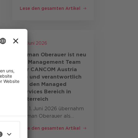
seit Oktober 2023
Lese den gesamten Artikel
gemeinsam mit Bernd
Eder das Geschäft von
CANCOM in Österreich,
us-
der Schweiz, Rumänien
e“
und Tschechien. In dieser
16. Juni 2026
Rolle hat er …
Roman Oberauer ist neu
im Management Team
der CANCOM Austria
AG und verantwortlich
für den Managed
Services Bereich in
Österreich
Mit 1. Juni 2026 übernahm
Roman Oberauer als
Managing Director der
Lese den gesamten Artikel
ste
CANCOM Converged