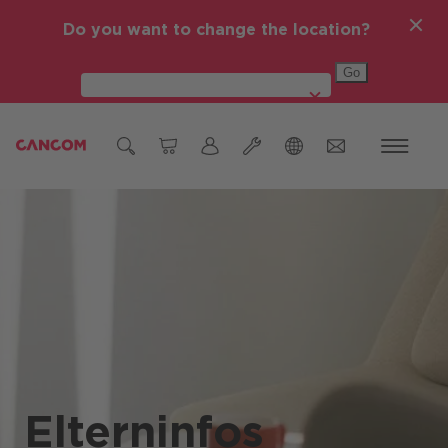
Do you want to change the location?
Global (English)
Ticket Einmeldung
Österreich
Hardware Reparatur
Deutschland
Czech Republic (čeština)
Romania (Română)
Global (English)
Elterninfos